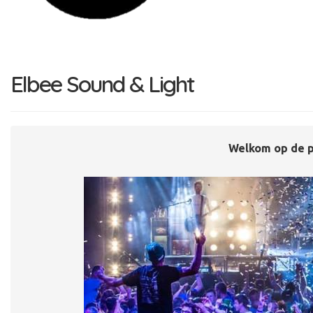
t
i
e
Elbee Sound & Light
Welkom op de p