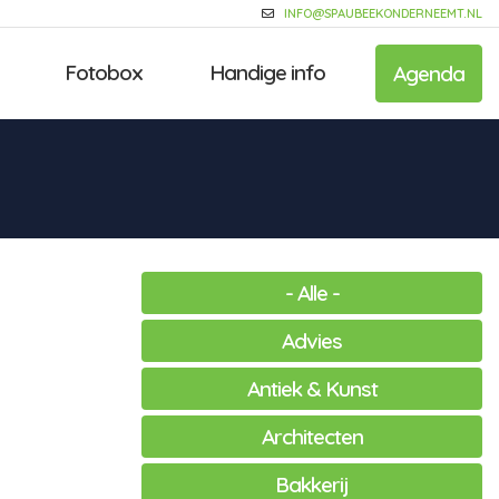
INFO@SPAUBEEKONDERNEEMT.NL
Fotobox
Handige info
Agenda
- Alle -
Advies
Antiek & Kunst
Architecten
Bakkerij