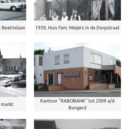
 Beatrixlaan
1939, Huis Fam. Meijers in de Dorpstraat
Kantoor "RABOBANK" tot 2009 a/d
g markt
Bongerd