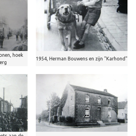
onen, hoek
1954, Herman Bouwens en zijn "Karhond"
erg
ets aan de