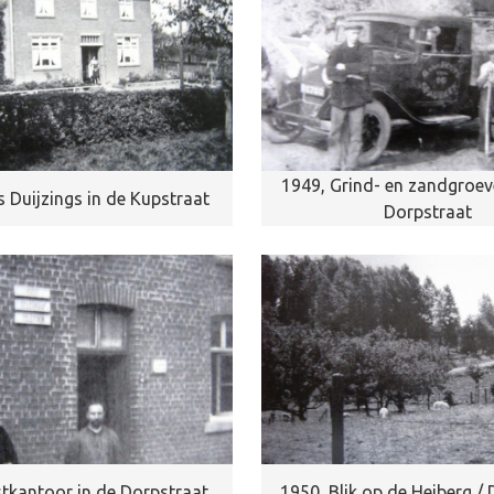
1949, Grind- en zandgroev
s Duijzings in de Kupstraat
Dorpstraat
tkantoor in de Dorpstraat
1950, Blik op de Heiberg /