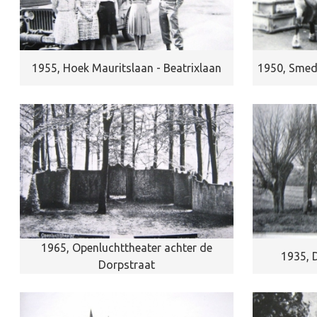
1955, Hoek Mauritslaan - Beatrixlaan
1950, Smede
1965, Openluchttheater achter de
1935, 
Dorpstraat