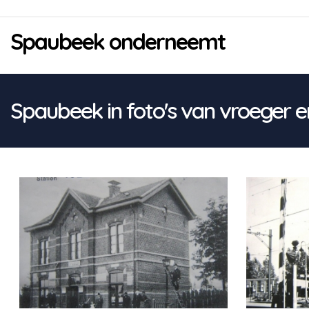
Overslaan
H
en
Spaubeek onderneemt
naar
o
de
inhoud
o
gaan
f
Spaubeek in foto's van vroeger en
d
n
a
v
i
g
a