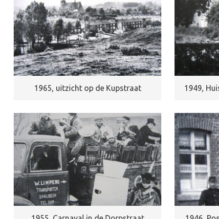
1965, uitzicht op de Kupstraat
1949, Hui
1955, Carnaval in de Dorpstraat
1946, Pos