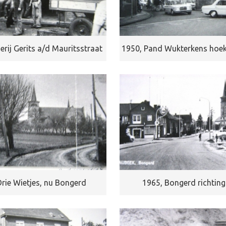
rij Gerits a/d Mauritsstraat
1950, Pand Wukterkens hoek
Drie Wietjes, nu Bongerd
1965, Bongerd richtin