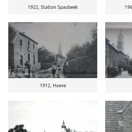
t
1922, Station Spaubeek
196
i
e
1912, Hoeve